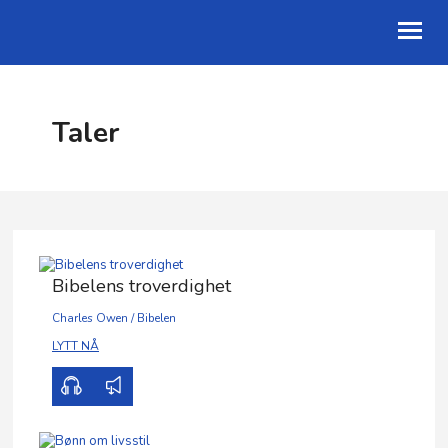
OM OSS
Taler
KALENDER
TALER
GI EN GAVE
Bibelens troverdighet
Charles Owen
/
Bibelen
00:00
01:02
LYTT NÅ