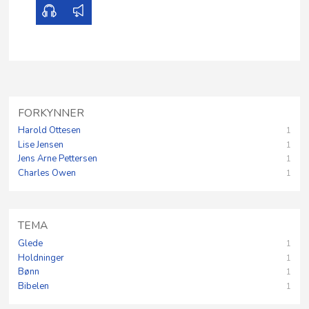
FORKYNNER
Harold Ottesen
1
Lise Jensen
1
Jens Arne Pettersen
1
Charles Owen
1
TEMA
Glede
1
Holdninger
1
Bønn
1
Bibelen
1