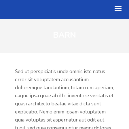
BARN
OM OSS
BLI MED
KALENDER
TALER
Sed ut perspiciatis unde omnis iste natus
error sit voluptatem accusantium
GI EN GAVE
doloremque laudantium, totam rem aperiam,
eaque ipsa quae ab illo inventore veritatis et
ENGLISH
quasi architecto beatae vitae dicta sunt
explicabo. Nemo enim ipsam voluptatem
quia voluptas sit aspernatur aut odit aut
fugit, sed quia consequuntur magni dolores